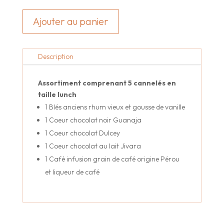
Coffret
signature
Ajouter au panier
Chocolat
-
5
Description
Cannelés
-
Taille
Assortiment comprenant 5 cannelés en
lunch
taille lunch
1 Blés anciens rhum vieux et gousse de vanille
1 Coeur chocolat noir Guanaja
1 Coeur chocolat Dulcey
1 Coeur chocolat au lait Jivara
1 Café infusion grain de café origine Pérou
et liqueur de café