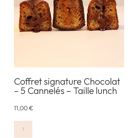
Coffret signature Chocolat
– 5 Cannelés – Taille lunch
11,00
€
quantité
de