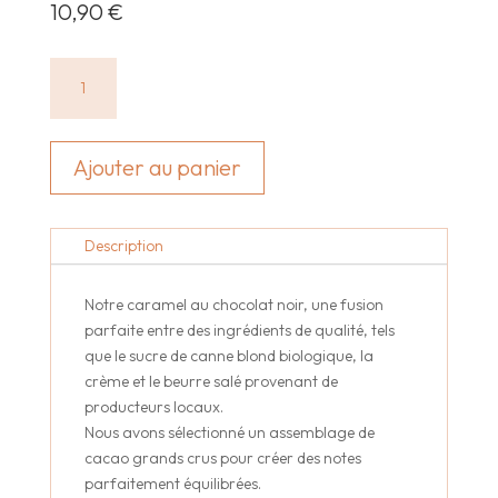
10,90
€
quantité
de
Caramel
chocolat
Ajouter au panier
noir
-
220
Description
gr
Notre caramel au chocolat noir, une fusion
parfaite entre des ingrédients de qualité, tels
que le sucre de canne blond biologique, la
crème et le beurre salé provenant de
producteurs locaux.
Nous avons sélectionné un assemblage de
cacao grands crus pour créer des notes
parfaitement équilibrées.