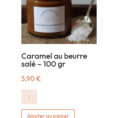
Caramel au beurre
salé – 100 gr
5,90
€
quantité
de
Caramel
au
Ajouter au panier
beurre